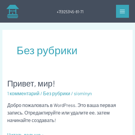
Перейти
Main
к
+7(925)145-81-71
Men
содержимому
Без рубрики
Привет, мир!
Привет,
мир!
1 комментарий
/
Без рубрики
/
siominyn
Добро пожаловать в WordPress. Это ваша первая
запись. Отредактируйте или удалите ее, затем
начинайте создавать!
Читать дальше »